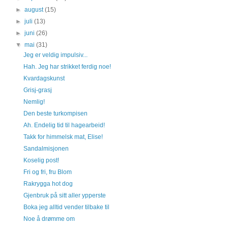
►
august
(15)
►
juli
(13)
►
juni
(26)
▼
mai
(31)
Jeg er veldig impulsiv...
Hah. Jeg har strikket ferdig noe!
Kvardagskunst
Grisj-grasj
Nemlig!
Den beste turkompisen
Ah. Endelig tid til hagearbeid!
Takk for himmelsk mat, Elise!
Sandalmisjonen
Koselig post!
Fri og fri, fru Blom
Rakrygga hot dog
Gjenbruk på sitt aller ypperste
Boka jeg alltid vender tilbake til
Noe å drømme om