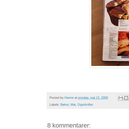
Posted by
Hanne
at
onsdag, mai 13, 2009
Labels:
Bøker
,
Mat
,
Oppskrifter
8 kommentarer: