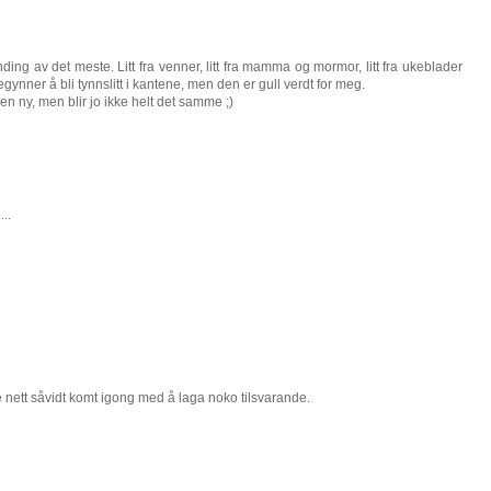
ing av det meste. Litt fra venner, litt fra mamma og mormor, litt fra ukeblader
egynner å bli tynnslitt i kantene, men den er gull verdt for meg.
 en ny, men blir jo ikke helt det samme ;)
..
 nett såvidt komt igong med å laga noko tilsvarande.