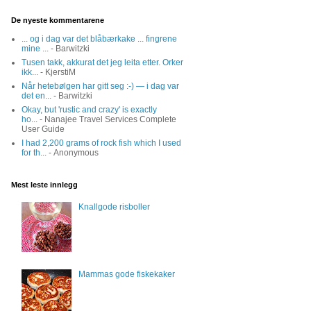
De nyeste kommentarene
... og i dag var det blåbærkake ... fingrene
mine ...
- Barwitzki
Tusen takk, akkurat det jeg leita etter. Orker
ikk...
- KjerstiM
Når hetebølgen har gitt seg :-) — i dag var
det en...
- Barwitzki
Okay, but 'rustic and crazy' is exactly
ho...
- Nanajee Travel Services Complete
User Guide
I had 2,200 grams of rock fish which I used
for th...
- Anonymous
Mest leste innlegg
Knallgode risboller
Mammas gode fiskekaker