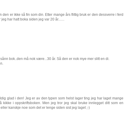
en er ikke så fin som din. Etter mange års flittig bruk er den dessverre i ferd
 jeg har hatt boka siden jeg var 20 år.......
 sånn bok..den må nok være...30 år. Så den er nok mye mer slitt en di.
en.
ldig glad i den! Jeg er av den typen som helst lager ting jeg har laget mange
å kikke i oppskriftsboken. Men jeg tror jeg skal bruke innlegget ditt som en
 eller kanskje noe som det er lenge siden sist jeg laget ;-)