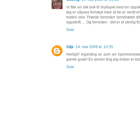
Vi fikk en slik bok til bryllupet med en opps
jeg er såpass fornøyd med at de er verdt en
maten selv. Prøvde forresten tynnbrødet di
oppskrift..... Og forresten - det er et utroli
Svar
Silje
14. mai 2009 kl. 10:35
Herlig!!! Ingenting er som en hjemmesnek
gamle gode! En annen ting jeg elsker er bl
Svar