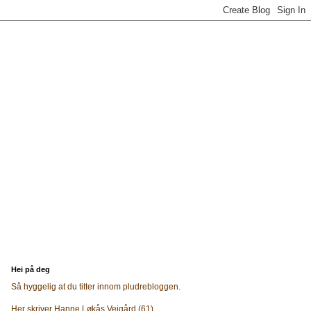
Hei på deg
Så hyggelig at du titter innom pludrebloggen.
Her skriver Hanne Løkås Veigård (61)