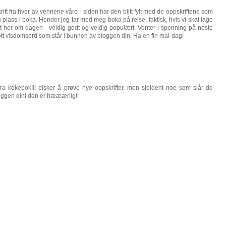
krift fra hver av vennene våre - siden har den blitt fylt med de oppskriftene som
 plass i boka. Hender jeg tar med meg boka på reise, faktisk, hvis vi skal lage
tt her om dagen - veldig godt og veldig populært. Venter i spenning på neste
g flott visdomsord som står i bunnen av bloggen din. Ha en fin mai-dag!
ra kokebok!!! elsker å prøve nye oppskrifter, men sjeldent noe som slår de
oggen din! den er hææærlig!!