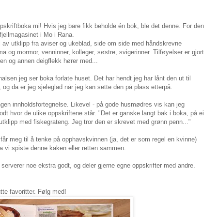
skriftboka mi! Hvis jeg bare fikk beholde én bok, ble det denne. For den
 fjellmagasinet i Mo i Rana.
l av utklipp fra aviser og ukeblad, side om side med håndskrevne
a og mormor, venninner, kolleger, søstre, svigerinner. Tilføyelser er gjort
 en og annen deigflekk hører med...
halsen jeg ser boka forlate huset. Det har hendt jeg har lånt den ut til
og da er jeg sjeleglad når jeg kan sette den på plass etterpå.
ngen innholdsfortegnelse. Likevel - på gode husmødres vis kan jeg
dt hvor de ulike oppskriftene står. "Det er ganske langt bak i boka, på ei
utklipp med fiskegrateng. Jeg tror den er skrevet med grønn penn..."
får meg til å tenke på opphavskvinnen (ja, det er som regel en kvinne)
a vi spiste denne kaken eller retten sammen.
n serverer noe ekstra godt, og deler gjerne egne oppskrifter med andre.
te favoritter. Følg med!