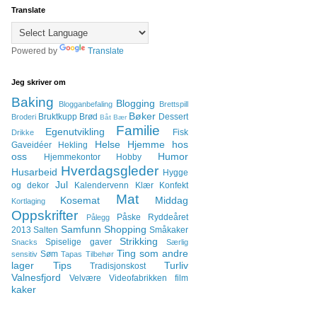
Translate
Powered by
Translate
Jeg skriver om
Baking
Blogging
Blogganbefaling
Brettspill
Bøker
Bruktkupp
Brød
Dessert
Broderi
Båt
Bær
Familie
Egenutvikling
Fisk
Drikke
Helse
Hjemme hos
Gaveidéer
Hekling
oss
Humor
Hjemmekontor
Hobby
Hverdagsgleder
Husarbeid
Hygge
Jul
og dekor
Kalendervenn
Klær
Konfekt
Mat
Kosemat
Middag
Kortlaging
Oppskrifter
Påske
Ryddeåret
Pålegg
Samfunn
Shopping
2013
Salten
Småkaker
Strikking
Spiselige gaver
Snacks
Særlig
Ting som andre
Søm
sensitiv
Tapas
Tilbehør
lager
Tips
Turliv
Tradisjonskost
Valnesfjord
Velvære
Videofabrikken
film
kaker