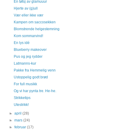
En tøtsj av glamuuur
Hjerte av (g)ull
Vær eller ikke vær
Kampen om saccosekken
Blomstrende helgestemning
Kom sommarvind!
En lys idé
Blueberry makeover
Pus og jeg rydder
Latmanns-kur
Pakke fra Hemmelig venn
Ustoppelig godt brød
For full musikk
Og vi har pynta tre. He-he.
Strikketips
Utestrikk!
►
april
(28)
►
mars
(24)
►
februar
(17)