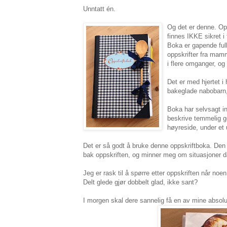
Unntatt én.
Og det er denne. Opp
finnes IKKE sikret i
Boka er gapende ful
oppskrifter fra mamm
i flere omganger, og
Det er med hjertet i 
bakeglade nabobarn, 
Boka har selvsagt i
beskrive temmelig go
høyreside, under et 
Det er så godt å bruke denne oppskriftboka. Den 
bak oppskriften, og minner meg om situasjoner d
Jeg er rask til å spørre etter oppskriften når noe
Delt glede gjør dobbelt glad, ikke sant?
I morgen skal dere sannelig få en av mine absolut