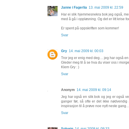
Janne i Fagerlia
13. mai 2009 kl. 22:59
Har ei slik hjemmesnekra bok jeg også, men d
med å gå i oppløsning. Og det er litt krise for
Er spent på oppskriften som kommer!
Svar
Gry
14. mai 2009 kl. 00:03
Tror jeg er enig med deg.... jeg har også en
Gleder meg til å se hva du viser oss i morg
Klem Gry : )
Svar
Anonym
14. mai 2009 kl. 09:14
Jeg har også en slik bok og jeg er også ve
ganger før, så ofte er det ikke nødvendig 
inspirasjon til å prøve noe nytt neste gang...
Svar
Solveig
14. mai 2009 kl. 09:33