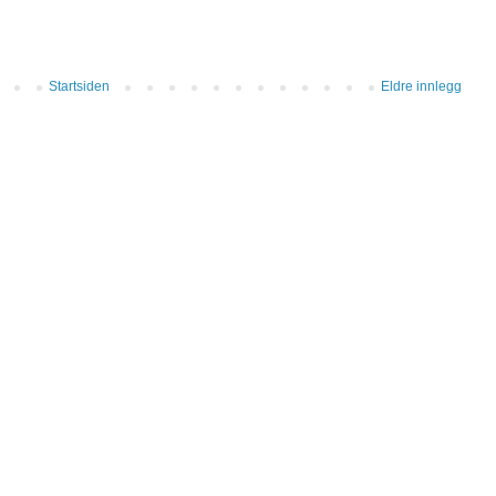
Startsiden
Eldre innlegg